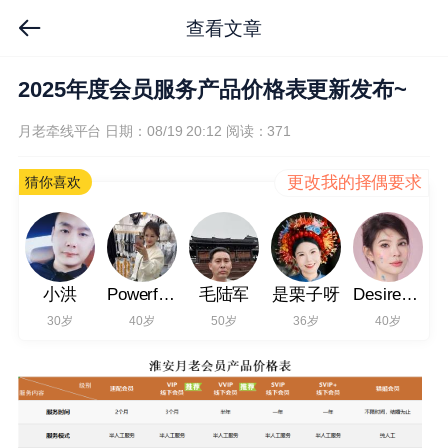
查看文章
2025年度会员服务产品价格表更新发布~
月老牵线平台
日期：08/19 20:12
阅读：371
更改我的择偶要求
猜你喜欢
小洪
Powerful193
毛陆军
是栗子呀
Desired869
30岁
40岁
50岁
36岁
40岁