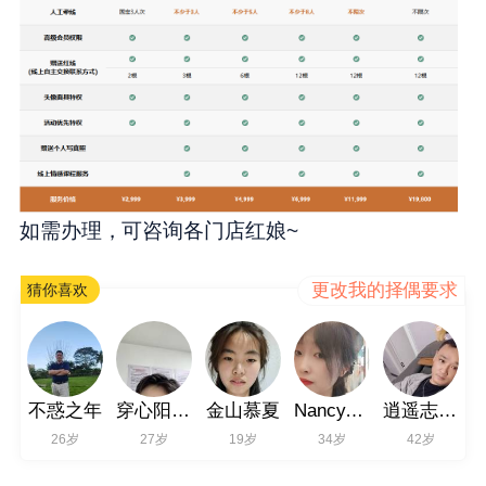
如需办理，可咨询各门店红娘~
更改我的择偶要求
猜你喜欢
不惑之年
穿心阳文272
金山慕夏
Nancy066
逍遥志永749
26岁
27岁
19岁
34岁
42岁