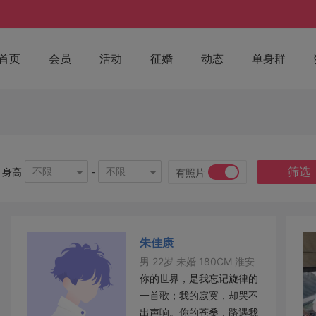
首页
会员
活动
征婚
动态
单身群
筛选
不限
不限
身高
-
有照片
朱佳康
男 22岁 未婚 180CM 淮安
你的世界，是我忘记旋律的
一首歌；我的寂寞，却哭不
出声响。你的苍桑，路遇我