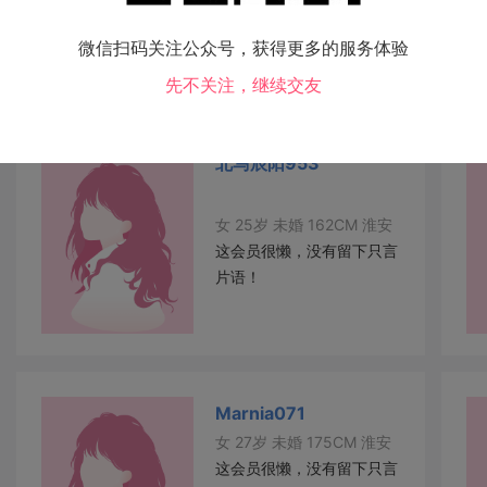
微信扫码关注公众号，获得更多的服务体验
先不关注，继续交友
北马辰阳953
女 25岁 未婚 162CM 淮安
这会员很懒，没有留下只言
片语！
Marnia071
女 27岁 未婚 175CM 淮安
这会员很懒，没有留下只言