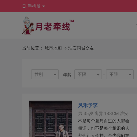
手机版
当前位置：
城市地图
-> 淮安同城交友
性别
不限
不限
年龄
-
风禾予李
男 35岁 离异 183CM 淮安
不是每个擦肩而过的人都会
相识，也不是每个相识的人
都会让人牵挂。至少我们在