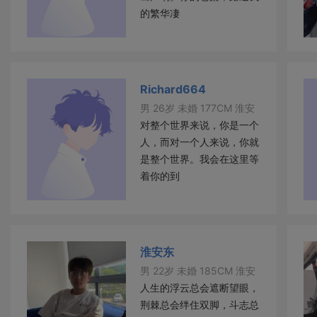
的繁华凄
Richard664
男 26岁 未婚 177CM 淮安
对整个世界来说，你是一个
人，而对一个人来说，你就
是整个世界。我会在这里等
着你的到
淮安东
男 22岁 未婚 185CM 淮安
人生的浮云总会遮断望眼，
荆棘总会绊住双脚，斗志总