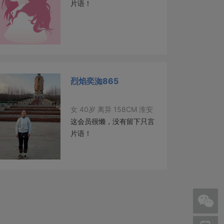
片语！
烈焰奕洳865
女 40岁 离异 158CM 淮安
这会员很懒，没有留下只言
片语！