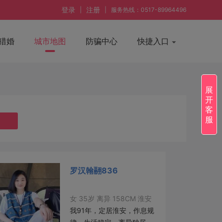
登录
注册
|
|
服务热线：0517-89964496
猎婚
城市地图
防骗中心
快捷入口
展
开
客
服
罗汉翰翮836
女 35岁 离异 158CM 淮安
我91年，定居淮安，作息规