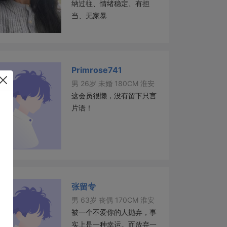
纳过往、情绪稳定、有担
当、无家暴
Primrose741
男 26岁 未婚 180CM 淮安
这会员很懒，没有留下只言
片语！
张留专
男 63岁 丧偶 170CM 淮安
被一个不爱你的人抛弃，事
实上是一种幸运。而放弃一