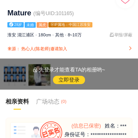
Mature
(编号UID:101165)
28岁
IP属地：中国江苏淮安
未婚
属虎
淮安 清江浦区 · 180cm · 其他 · 8~10万
举报/屏蔽
来源：
热心人(陈老师)邀请加入
先登录才能查看TA的相册哟~
立即登录
相亲资料
广场动态
(0)
(信息已保密)
姓名：
***
身份证号：
*****************