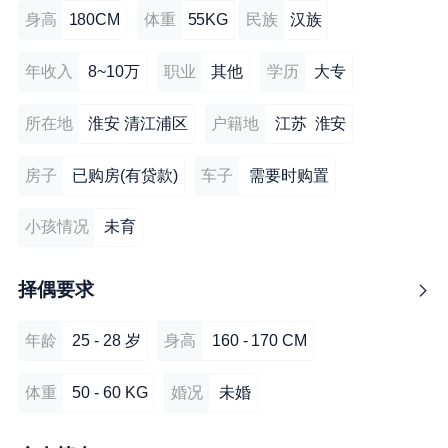
身高
180CM
体重
55KG
民族
汉族
年收入
8~10万
职业
其他
学历
大专
所在地
淮安 清江浦区
户籍地
江苏 淮安
房子
已购房(有贷款)
车子
需要时购置
小孩情况
未育
择偶要求
年龄
25 - 28 岁
身高
160 - 170 CM
体重
50 - 60 KG
婚况
未婚