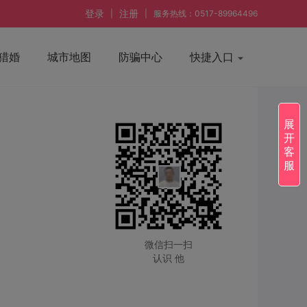
登录
注册
|
|
服务热线：0517-89964496
猎婚
城市地图
防骗中心
快捷入口
展
开
客
服
微信扫一扫
认识 他