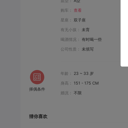
血型：
A型
购车：
查看
星座：
双子座
有无小孩：
未育
喝酒情况：
有时喝一些
公司性质：
未填写
年龄：
23 ~ 33 岁
身高：
151 - 175 CM
择偶条件
婚况：
不限
猜你喜欢