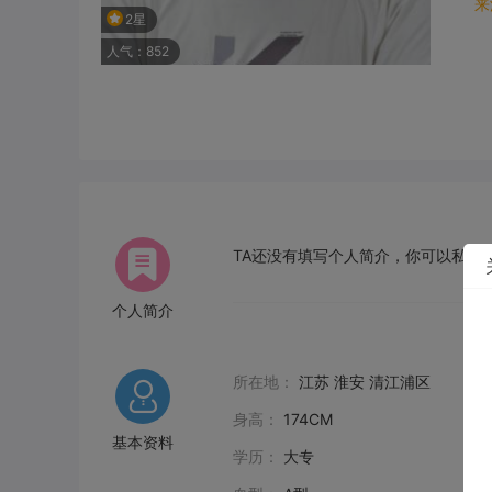
来
2星
人气：852
TA还没有填写个人简介，你可以私信给
个人简介
所在地：
江苏 淮安 清江浦区
身高：
174CM
基本资料
学历：
大专