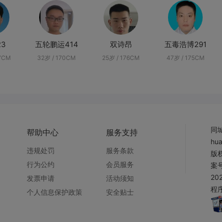
23
五轮鹏运414
双诗昂
五毒浩博291
77CM
32岁 / 170CM
25岁 / 176CM
47岁 / 175CM
同
帮助中心
服务支持
hu
违规处罚
服务条款
版权
行为公约
会员服务
案号
20
发票申请
活动须知
程序
个人信息保护政策
安全贴士