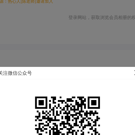
源：热心人[陈老师]邀请加入
登录网站，获取浏览会员相册的
TA进一步了解~
关注微信公众号
户籍地：
江苏 淮安 淮阴区
体重：
63KG
民族：
汉族