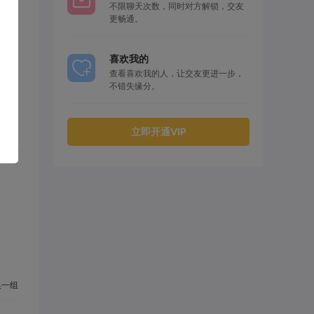
不限聊天次数，同时对方解锁，交友
更畅通。
喜欢我的
查看喜欢我的人，让交友更进一步，
不错失缘分。
立即开通VIP
一组