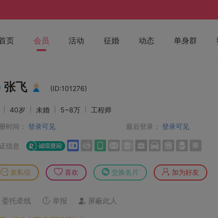
首页
会员
活动
征婚
动态
单身群
张飞
(ID:101276)
男
|
40岁
|
未婚
|
5~8万
|
工程师
册时间：
登录可见
最后登录：
登录可见
证信息
发私信
喜欢
交换名片
加为好友
委托牵线
举报
屏蔽此人