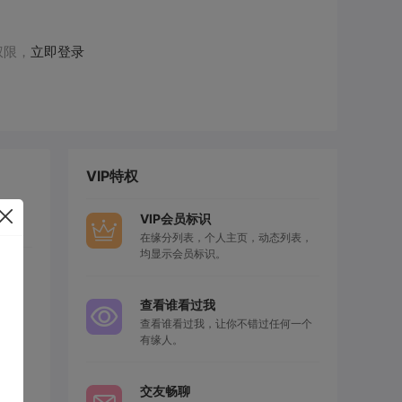
权限，
立即登录
VIP特权
VIP会员标识
在缘分列表，个人主页，动态列表，
均显示会员标识。
查看谁看过我
查看谁看过我，让你不错过任何一个
有缘人。
交友畅聊