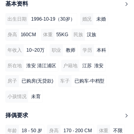
基本资料
出生日期
1996-10-19（30岁）
婚况
未婚
身高
160CM
体重
55KG
民族
汉族
年收入
10~20万
职业
教师
学历
本科
所在地
淮安 清江浦区
户籍地
江苏 淮安
房子
已购房(无贷款)
车子
已购车-中档型
小孩情况
未育
择偶要求
年龄
18 - 50 岁
身高
170 - 200 CM
体重
不限