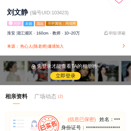
刘文静
(编号UID:103423)
30岁
IP属地：局域网
未婚
属鼠
淮安 清江浦区 · 160cm · 教师 · 10~20万
举报/屏蔽
来源：
热心人(陈老师)邀请加入
先登录才能查看TA的相册哟~
立即登录
相亲资料
广场动态
(2)
(信息已保密)
姓名：
***
身份证号：
*****************