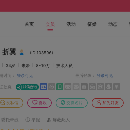
首页
会员
活动
征婚
动态
折翼
(ID:103596)
男
|
34岁
|
未婚
|
8~10万
|
技术人员
册时间：
登录可见
最后登录：
登录可见
证信息
发私信
喜欢
交换名片
加为好友
委托牵线
举报
屏蔽此人