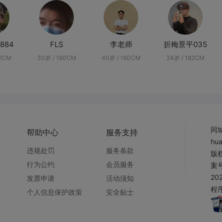
884
FLS
李老师
折梅景平035
72CM
30岁 / 180CM
40岁 / 160CM
24岁 / 182CM
同
帮助中心
服务支持
hu
违规处罚
服务条款
版权
行为公约
会员服务
案号
20
发票申请
活动须知
程序
个人信息保护政策
安全贴士