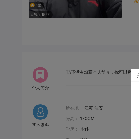
来
2星
人气：1557
TA还没有填写个人简介，你可以私信给
个人简介
所在地：
江苏 淮安
身高：
170CM
基本资料
学历：
本科