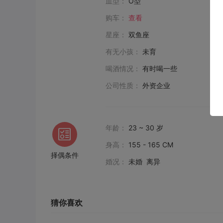
血型：
O型
购车：
查看
星座：
双鱼座
有无小孩：
未育
喝酒情况：
有时喝一些
公司性质：
外资企业
年龄：
23 ~ 30 岁
身高：
155 - 165 CM
择偶条件
婚况：
未婚 离异
猜你喜欢