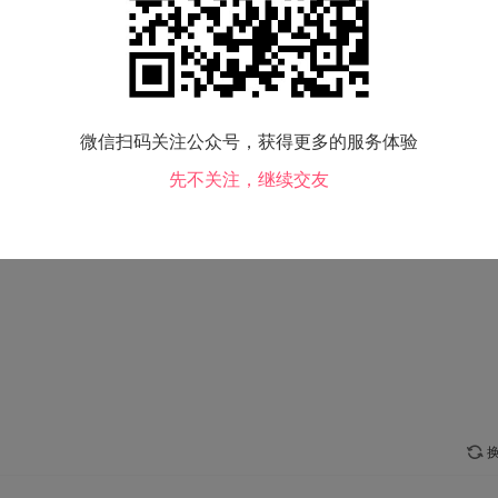
生肖：
猴
购房：
查看
交友类型：
交朋友
吸烟情况：
偶尔吸
微信扫码关注公众号，获得更多的服务体验
毕业院校：
未填写
先不关注，继续交友
兴趣爱好：
美食 体育运动
换