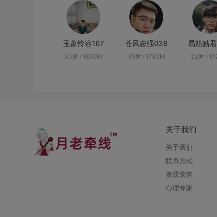
玉萧怜容167
苍风志强038
易筋皓君
30岁 / 185CM
35岁 / 178CM
23岁 / 1
关于我们
关于我们
联系方式
资质荣誉
心理专家