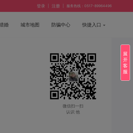
登录
注册
|
|
服务热线：0517-89964496
猎婚
城市地图
防骗中心
快捷入口
展
开
客
服
微信扫一扫
认识 他