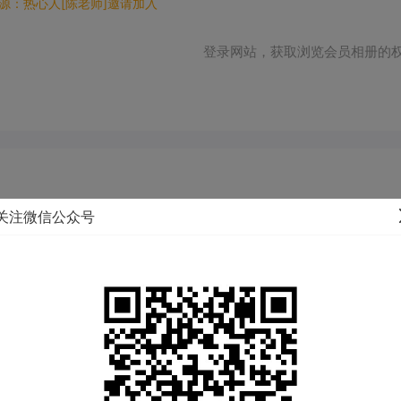
源：热心人[陈老师]邀请加入
登录网站，获取浏览会员相册的
TA进一步了解~
关注微信公众号
户籍地：
江苏 淮安 淮阴区
体重：
60KG
民族：
汉族