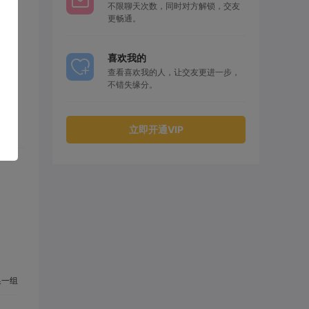
不限聊天次数，同时对方解锁，交友
更畅通。
喜欢我的
查看喜欢我的人，让交友更进一步，
不错失缘分。
立即开通VIP
一组