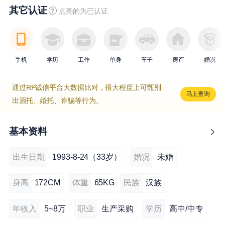
其它认证
点亮的为已认证
手机
学历
工作
单身
车子
房产
婚况
通过RP诚信平台大数据比对，很大程度上可甑别
马上查询
出酒托、婚托、诈骗等行为。
基本资料
出生日期
1993-8-24（33岁）
婚况
未婚
身高
172CM
体重
65KG
民族
汉族
年收入
5~8万
职业
生产采购
学历
高中/中专