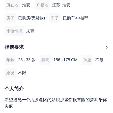
所在地
淮安
户籍地
江苏 淮安
房子
已购房(无贷款)
车子
已购车-中档型
小孩情况
未育
择偶要求
年龄
23 - 33 岁
身高
156 - 175 CM
体重
不限
婚况
不限
个人简介
希望遇见一个活泼逗比的姑娘那些你很冒险的梦我陪你
去疯