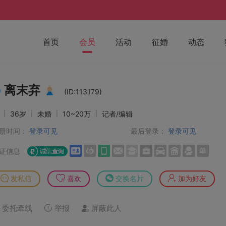
首页
会员
活动
征婚
动态
离末弃
(ID:113179)
男
|
36岁
|
未婚
|
10~20万
|
记者/编辑
册时间：
登录可见
最后登录：
登录可见
证信息
发私信
喜欢
交换名片
加为好友
委托牵线
举报
屏蔽此人