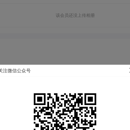
该会员还没上传相册
关注微信公众号
户籍地：
江苏 淮安 清江浦区
体重：
77KG
民族：
汉族
生肖：
马