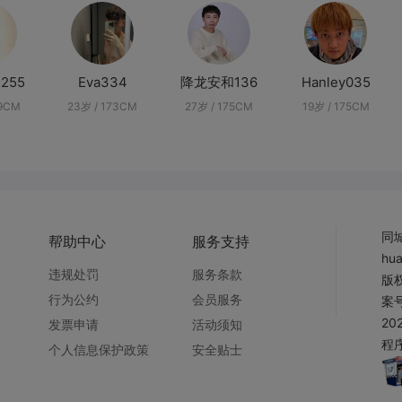
255
Eva334
降龙安和136
Hanley035
69CM
23岁 / 173CM
27岁 / 175CM
19岁 / 175CM
同
帮助中心
服务支持
hu
违规处罚
服务条款
版权
行为公约
会员服务
案号
20
发票申请
活动须知
程序
个人信息保护政策
安全贴士