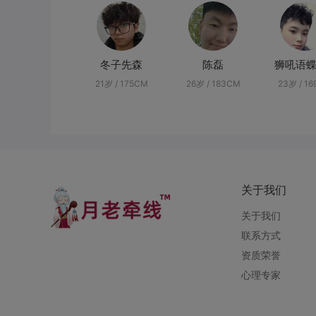
冬子先森
陈磊
狮吼语蝶
21岁 / 175CM
26岁 / 183CM
23岁 / 1
关于我们
关于我们
联系方式
资质荣誉
心理专家