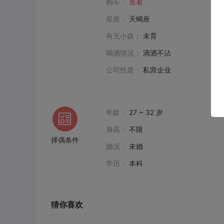
购车：
查看
星座：
天蝎座
有无小孩：
未育
喝酒情况：
滴酒不沾
公司性质：
私营企业
年龄：
27 ~ 32 岁
身高：
不限
择偶条件
婚况：
未婚
学历：
本科
猜你喜欢