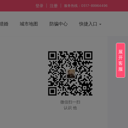
登录
注册
|
|
服务热线：0517-89964496
猎婚
城市地图
防骗中心
快捷入口
展
开
客
服
微信扫一扫
认识 他