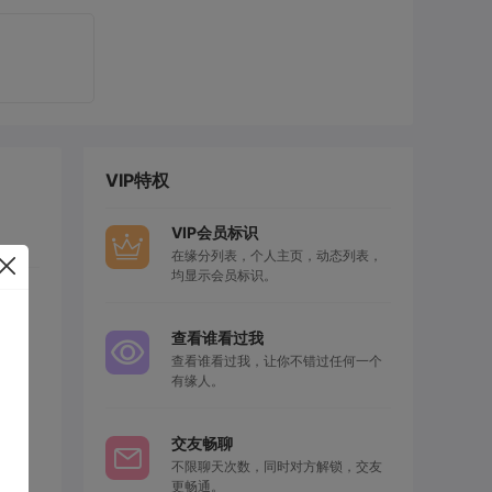
VIP特权
VIP会员标识
在缘分列表，个人主页，动态列表，
均显示会员标识。
查看谁看过我
查看谁看过我，让你不错过任何一个
有缘人。
交友畅聊
不限聊天次数，同时对方解锁，交友
更畅通。