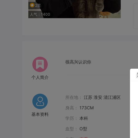
2星
人气：1400
很高兴认识你
个人简介
所在地：
江苏 淮安 清江浦区
身高：
173CM
基本资料
学历：
本科
血型：
O型