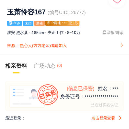
玉萧怜容167
(编号UID:126777)
30岁
IP属地：中国江苏
未婚
属猪
淮安 涟水县 · 185cm · 央企工作 · 8~10万
举报/屏蔽
来源：
热心人(方方老师)邀请加入
相亲资料
广场动态
(0)
(信息已保密)
姓名：
***
身份证号：
*****************
已通过实名认证
最近登录：
点击登录查看