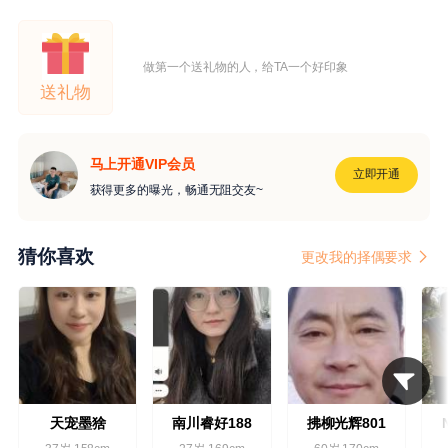
做第一个送礼物的人，给TA一个好印象
送礼物
马上开通VIP会员
立即开通
获得更多的曝光，畅通无阻交友~
猜你喜欢
更改我的择偶要求
天宠墨猞
南川睿好188
拂柳光辉801