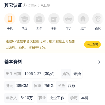
其它认证
点亮的为已认证
手机
学历
工作
单身
车子
房产
婚况
通过RP诚信平台大数据比对，很大程度上可甑别
马上查询
出酒托、婚托、诈骗等行为。
基本资料
出生日期
1996-1-27（30岁）
婚况
未婚
身高
185CM
体重
75KG
民族
汉族
年收入
8~10万
职业
央企工作
学历
本科