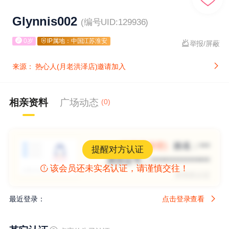
Glynnis002
(编号UID:129936)
0岁
IP属地：中国江苏淮安
举报/屏蔽
来源：
热心人(月老洪泽店)邀请加入
相亲资料
广场动态
(0)
(信息已保密)
姓名：
***
提醒对方认证
身份证号：
*****************
该会员还未实名认证，请谨慎交往！
未实名认证
最近登录：
点击登录查看