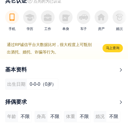
其它认证
点亮的为已认证
手机
学历
工作
单身
车子
房产
婚况
通过RP诚信平台大数据比对，很大程度上可甑别
马上查询
出酒托、婚托、诈骗等行为。
基本资料
出生日期
0-0-0（0岁）
择偶要求
年龄
不限
身高
不限
体重
不限
婚况
不限