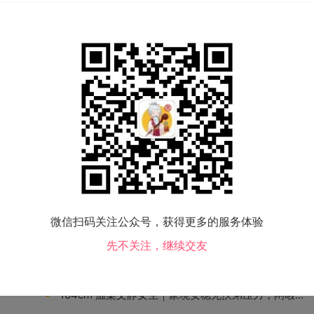
：该征婚信息已失效。
微信扫码关注公众号，获得更多的服务体验
先不关注，继续交友
165cm 优质小姐姐｜体制内教师自律上进，爱好广泛，寻觅三观契合男生
164cm 温柔文静女生｜家境安稳无扶弟压力，闲暇爱爬山，寻 173 + 本科稳定男士