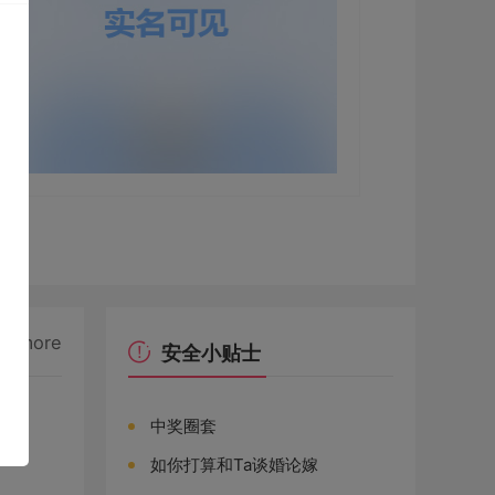
more
安全小贴士
中奖圈套
如你打算和Ta谈婚论嫁