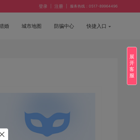
登录
注册
|
|
服务热线：0517-89964496
猎婚
城市地图
防骗中心
快捷入口
展
开
客
服