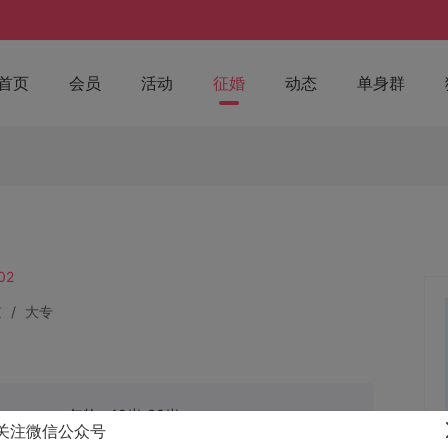
首页
会员
活动
征婚
动态
单身群
02
京
/
大专
年龄：18岁-33岁
关注微信公众号
体重：45KG - 60KG