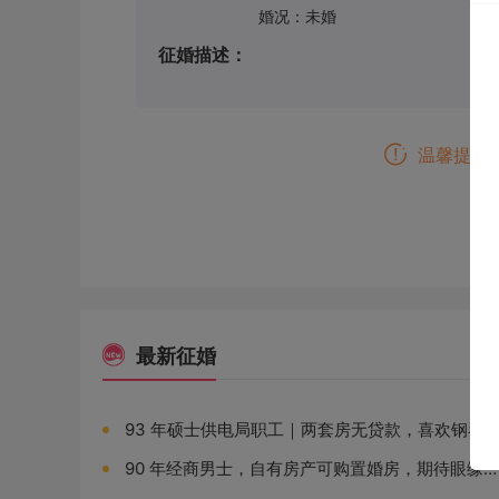
婚况：未婚
征婚描述：
温馨提示
最新征婚
93 年硕士供电局职工｜两套房无贷款，喜欢钢琴音乐，寻找相处舒服的女生
90 年经商男士，自有房产可购置婚房，期待眼缘相合、通情达理的女孩