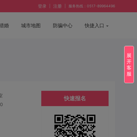
登录
注册
|
|
服务热线：0517-89964496
猎婚
城市地图
防骗中心
快捷入口
展
开
客
服
室
快速报名
30
）