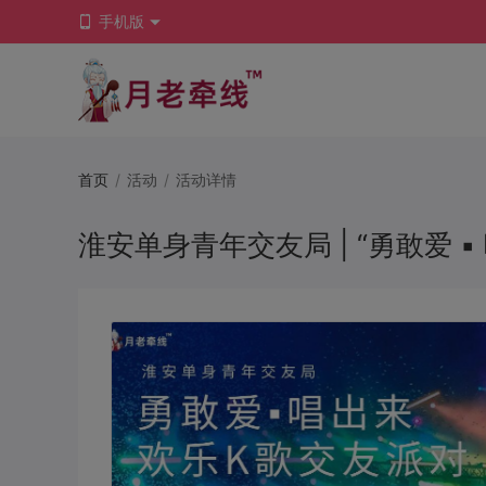
手机版
首页
/
活动
/
活动详情
淮安单身青年交友局 | “勇敢爱 