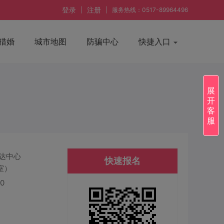
登录
注册
|
|
服务热线：0517-89964496
猎婚
城市地图
防骗中心
快捷入口
展
开
客
服
万达中心
快速报名
室）
30
名