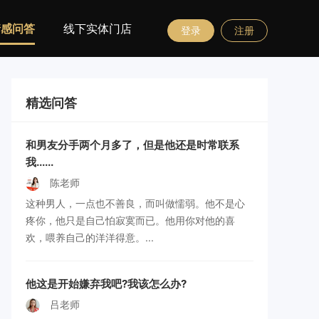
情感问答
线下实体门店
登录
注册
精选问答
和男友分手两个月多了，但是他还是时常联系
我......
陈老师
这种男人，一点也不善良，而叫做懦弱。他不是心
疼你，他只是自己怕寂寞而已。他用你对他的喜
欢，喂养自己的洋洋得意。...
他这是开始嫌弃我吧?我该怎么办?
吕老师