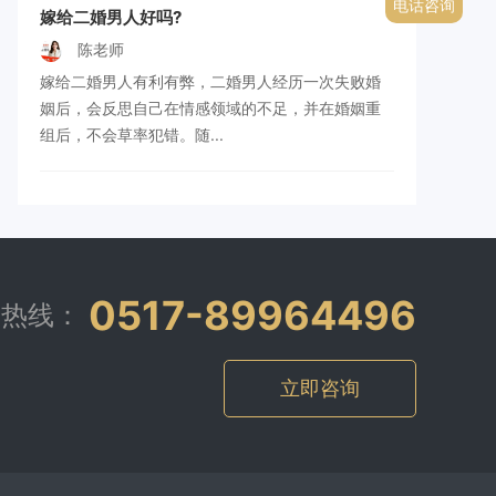
电话咨询
嫁给二婚男人好吗?
陈老师
嫁给二婚男人有利有弊，二婚男人经历一次失败婚
姻后，会反思自己在情感领域的不足，并在婚姻重
组后，不会草率犯错。随...
0517-89964496
询热线：
立即咨询