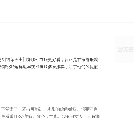
再纠结每天出门穿哪件衣服更好看，反正是在家舒服就
蜜都说我这样迟早变成黄脸婆被嫌弃，听了他们的提醒，
、下堂妻了，还有可能进一步影响你的婚姻。想要守住
人最看重什么?美貌。食色，性也。没有丑女人，只有懒