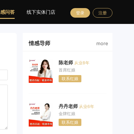
情感问答
线下实体门店
登录
注册
情感导师
more
陈老师
从业8年
首席红娘
联系红娘
丹丹老师
从业6年
金牌红娘
联系红娘