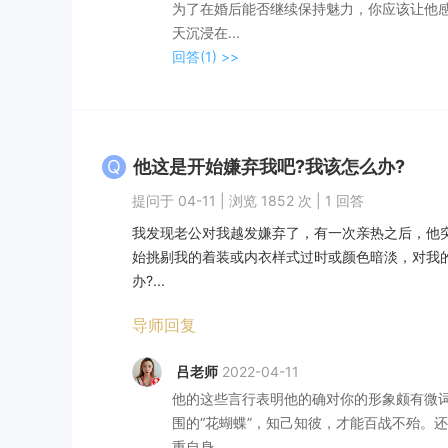
为了在婚后能否继续保持魅力，你应该让他
天沉浸在...
回答(1)
>>
Q
他这是开始嫌弃我吧?我该怎么办?
提问于 04-11 | 浏览 1852 次 | 1 回答
我发现老公对我越发嫌弃了，有一次亲热之后，他突
始挑剔我的着装或内衣样式过时或颜色暗淡，对我
办?...
导师回复
吕老师
2022-04-11
他的这些言行表明他的确对你的形象颇有微
围的“花蝴蝶”，知己知彼，才能百战不殆。
重自身...