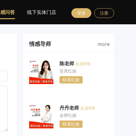
情感问答
线下实体门店
登录
注册
情感导师
more
陈老师
从业8年
首席红娘
联系红娘
丹丹老师
从业6年
金牌红娘
联系红娘