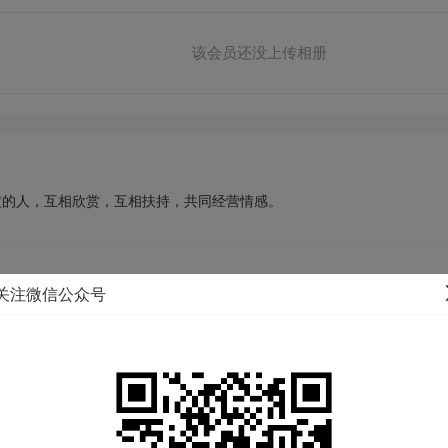
该会员还没上传相册
定的人，互相欣赏，互相扶持，共同经营情感。
关注微信公众号
户籍地：
江苏 淮安 清江浦区
体重：
46KG
民族：
汉族
生肖：
鼠