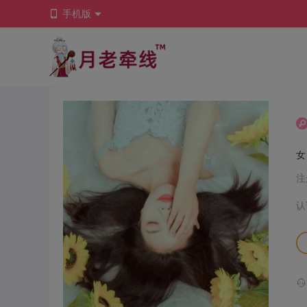
手机版
注
认