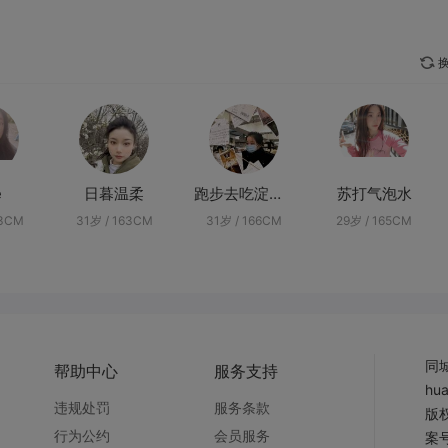
换
e
日暮温柔
跑步去吃淀粉肠
苏打气泡水
63CM
31岁 / 163CM
31岁 / 166CM
29岁 / 165CM
同
帮助中心
服务支持
hu
违规处罚
服务条款
版权
行为公约
会员服务
案号