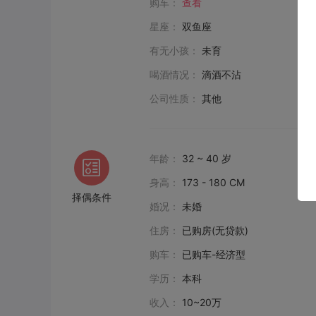
购车：
查看
星座：
双鱼座
有无小孩：
未育
喝酒情况：
滴酒不沾
公司性质：
其他
年龄：
32 ~ 40 岁
身高：
173 - 180 CM
择偶条件
婚况：
未婚
住房：
已购房(无贷款)
购车：
已购车-经济型
学历：
本科
收入：
10~20万