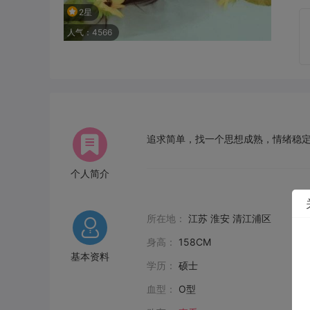
2星
人气：4566
追求简单，找一个思想成熟，情绪稳
个人简介
所在地：
江苏 淮安 清江浦区
身高：
158CM
基本资料
学历：
硕士
血型：
O型