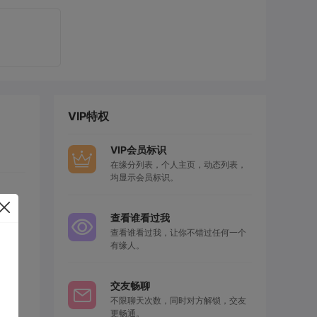
VIP特权
VIP会员标识
在缘分列表，个人主页，动态列表，
均显示会员标识。
查看谁看过我
查看谁看过我，让你不错过任何一个
有缘人。
交友畅聊
不限聊天次数，同时对方解锁，交友
更畅通。