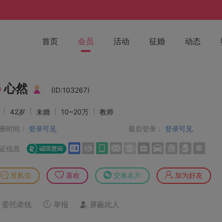
首页
会员
活动
征婚
动态
心然
(ID:103267)
女
|
42岁
|
未婚
|
10~20万
|
教师
册时间：
登录可见
最后登录：
登录可见
证信息
发私信
喜欢
交换名片
加为好友
委托牵线
举报
屏蔽此人