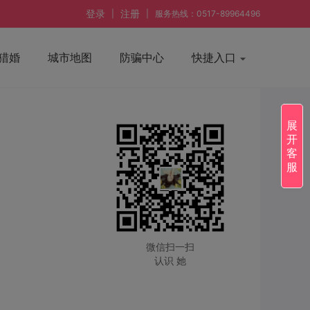
登录
注册
|
|
服务热线：0517-89964496
猎婚
城市地图
防骗中心
快捷入口
展
开
客
服
微信扫一扫
认识 她