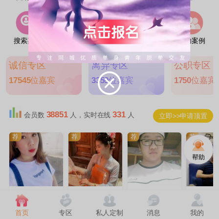
搜索嘉宾
线上互选
线下活动
我要征婚
成功案例
诚信专区
离异专区
公职专区
17545
位嘉宾
3359
位嘉宾
1750
位嘉宾
38851
331
会员数
人，实时在线
人
立即>>申请顶置
荐
荐
荐
荐
帮助
改变
泰迪
誓言
本命
|
|
|
清江浦区
37岁
清江浦区
43岁
涟水县
29岁
清江浦区
首页
专区
私人定制
消息
我的