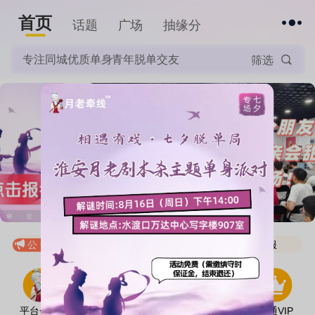
首页
下拉刷新
话题
广场
抽缘分
专注同城优质单身青年脱单交友
筛选
月老为媒！抽取缘分纸条，寻找你的专属爱情！
公 告：
相册资料等信息均为人工审核，催审可联系客服
月老为媒！抽取缘分纸条，寻找你的专属爱情！
相册资料等信息均为人工审核，催审可联系客服
平台介绍
使用指南
微信小程序
预约到店
开通VIP