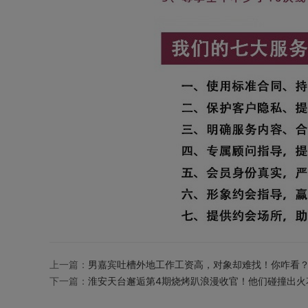
上一篇：
男嘉宾吐槽外地工作工资高，对象却难找！你咋看
下一篇：
淮安天台邂逅第4期烧烤趴浪漫收官！他们碰撞出火