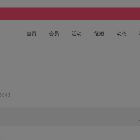
首页
会员
活动
征婚
动态
6943