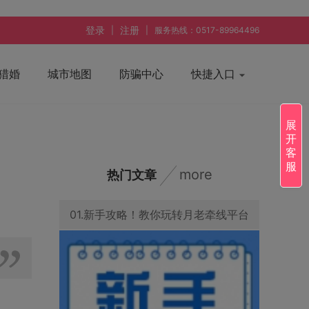
登录
注册
|
|
服务热线：0517-89964496
猎婚
城市地图
防骗中心
快捷入口
展
开
客
服
more
热门文章
01.新手攻略！教你玩转月老牵线平台