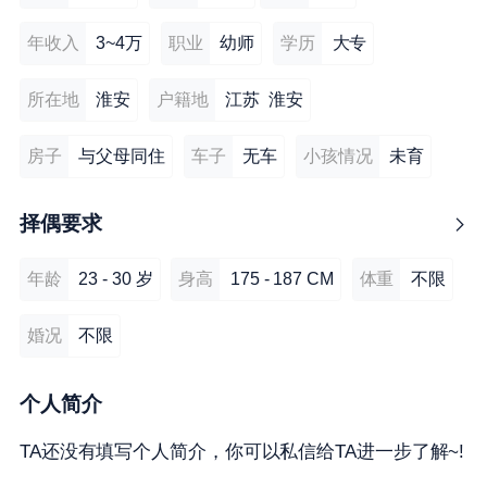
年收入
3~4万
职业
幼师
学历
大专
所在地
淮安
户籍地
江苏 淮安
房子
与父母同住
车子
无车
小孩情况
未育
择偶要求
年龄
23 - 30 岁
身高
175 - 187 CM
体重
不限
婚况
不限
个人简介
TA还没有填写个人简介，你可以私信给TA进一步了解~!