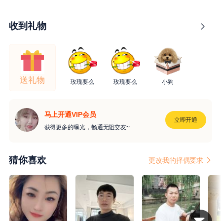
收到礼物
送礼物
玫瑰要么
玫瑰要么
小狗
马上开通VIP会员
立即开通
获得更多的曝光，畅通无阻交友~
猜你喜欢
更改我的择偶要求