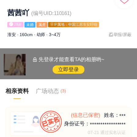
茜茜吖
(编号UID:110161)
28岁
IP属地：中国江苏淮安盱眙
未婚
属虎
淮安 · 160cm · 幼师 · 3~4万
举报/屏蔽
先登录才能查看TA的相册哟~
立即登录
相亲资料
广场动态
(3)
(信息已保密)
姓名：
***
身份证号：
*****************
07-21 通过实名认证