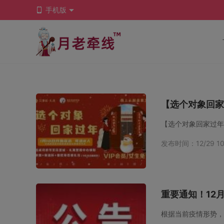
手机版
【选个对象回家
【选个对象回家过年
发布时间：12/29 10
重要通知！12
根据当前疫情形势，