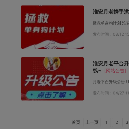
淮安月老携手洪
拯救单身狗计划 淮
发布时间：08/12 15
淮安月老平台升
线~
[网站公告]
月老平台升级公告 U
发布时间：04/27 11
首页
上一页
1
2
3