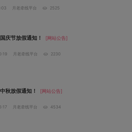
:03
月老牵线平台
2525
国庆节放假通知！
[网站公告]
:19
月老牵线平台
2230
中秋放假通知！
[网站公告]
:17
月老牵线平台
4534