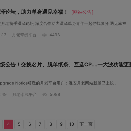
泽论坛，助力单身遇见幸福！
[网站公告]
安月老携手洪泽论坛 深度合作助力洪泽单身青年一起寻找缘分 遇见幸福
:13
月老牵线平台
4493
级公告！交换名片、脱单纸条、互选CP....一大波功能更
pgrade Notice尊敬的月老平台用户：淮安月老网站新版已上线，
:49
月老牵线平台
5099
4
5
6
7
8
9
10
下一页