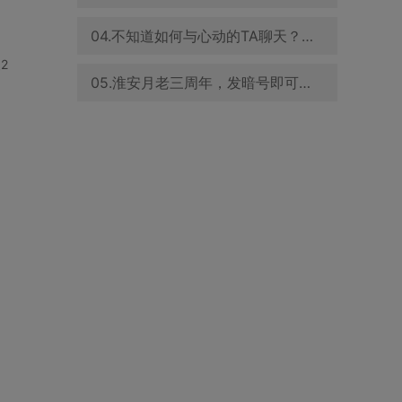
04.不知道如何与心动的TA聊天？这篇文章告诉你
2
05.淮安月老三周年，发暗号即可领取15天高级会员