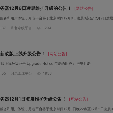
务器12月9日凌晨维护升级的公告！
[网站公告]
服务和用户体验，月老平台将于北京时间12月9日凌晨0点至12月9日凌晨
:37
月老牵线平台
1294
新改版上线升级公告！
[网站公告]
上线升级公告 Upgrade Notice 亲爱的用户： 淮安月老
:05
月老牵线平台
1956
务器12月1日凌晨维护升级公告！
[网站公告]
服务和用户体验，月老平台将于北京时间12月1日晚22点至12月2日凌晨0