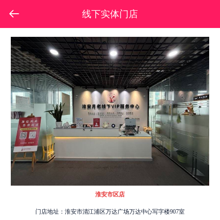
线下实体门店
淮安市区店
门店地址：淮安市清江浦区万达广场万达中心写字楼907室