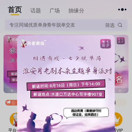
首页
下拉刷新
话题
广场
抽缘分
专注同城优质单身青年脱单交友
筛选
月老为媒！抽取缘分纸条，寻找你的专属爱情！
公 告：
相册资料等信息均为人工审核，催审可联系客服
月老为媒！抽取缘分纸条，寻找你的专属爱情！
相册资料等信息均为人工审核，催审可联系客服
平台介绍
使用指南
微信小程序
预约到店
开通VIP