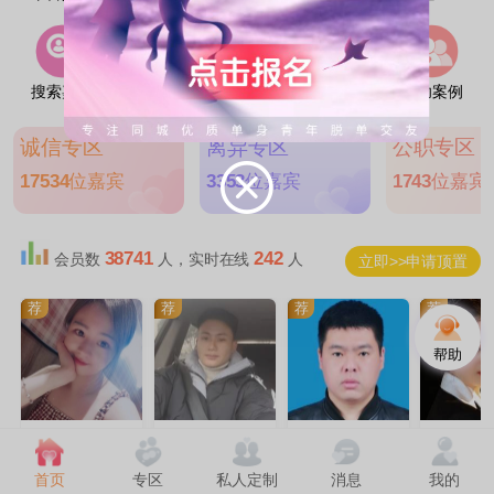
搜索嘉宾
线上互选
线下活动
我要征婚
成功案例
诚信专区
离异专区
公职专区
17534
位嘉宾
3353
位嘉宾
1743
位嘉宾
38741
242
会员数
人，实时在线
人
立即>>申请顶置
荐
荐
荐
荐
帮助
Aluck
柠檬狠萌
一步一个脚印
王i
|
涟水县
|
|
|
清江浦区
33岁
淮阴区
35岁
淮阴区
28岁
首页
专区
私人定制
消息
我的