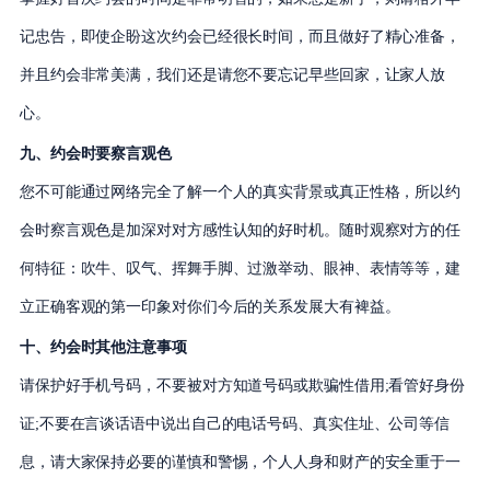
记忠告，即使企盼这次约会已经很长时间，而且做好了精心准备，
并且约会非常美满，我们还是请您不要忘记早些回家，让家人放
心。
九、约会时要察言观色
您不可能通过网络完全了解一个人的真实背景或真正性格，所以约
会时察言观色是加深对对方感性认知的好时机。随时观察对方的任
何特征：吹牛、叹气、挥舞手脚、过激举动、眼神、表情等等，建
立正确客观的第一印象对你们今后的关系发展大有裨益。
十、约会时其他注意事项
请保护好手机号码，不要被对方知道号码或欺骗性借用;看管好身份
证;不要在言谈话语中说出自己的电话号码、真实住址、公司等信
息，请大家保持必要的谨慎和警惕，个人人身和财产的安全重于一